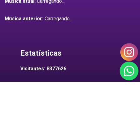
Música atual:
Carregando...
Música anterior:
Carregando...
Estatísticas
Visitantes: 8377626
Baixe Seu APP
Para IPHONE:
No momento baixe programas como "RadiosNet ou
MyTuner" para ouvir a Rádio 80FM